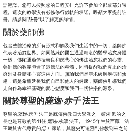
語翻譯。您可以按照您的日程安排允許下參加全部或部分課
程。這次的教學沒有必修修行儀軌的承諾。呼籲大家提前註
冊。請參閱“
註冊
”以了解更多詳情。
關於藥師佛
包含整體治療的所有形式和觸及我們生活中的一切，藥師佛
代表著治愈世界。如同熟練的醫生通過精湛的醫學治愈身體
一樣，佛陀通過傳授善良和慈悲心的佛法治愈我們的心靈。
藥師佛的教義包含了這佛法的精髓，同時提醒我們真正的治
療涉及身體和心靈這兩方面。無論我們是尋求緩解疾病和焦
慮，還是希望延長我們自己和他人的健康，藥師佛引導我們
走向作為幸福基礎的愛心態度和我們一切快樂的源泉。
關於尊聖的
薩迦
·
赤千
法王
尊聖的
薩迦
·
赤千
法王是藏傳佛教四大學派之一
薩迦
派的之
長也是尊敬的第41任
薩迦
·
赤津
法王。 1945年生於西藏，法
王屬於古代尊貴的
昆士
家族，其歷史可追溯到佛教到來之前