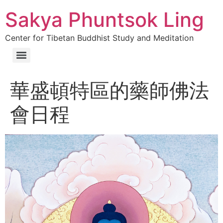
Sakya Phuntsok Ling
Center for Tibetan Buddhist Study and Meditation
華盛頓特區的藥師佛法
會日程