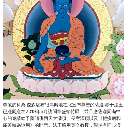
尊敬的科桑·傑森堪布很高興地在此宣布尊聖的薩迦·赤千法王
已經同意在2019年5月訪問華盛頓特區，並且應薩迦圓滿中
心的邀請給予藥師佛兩天大灌頂、長壽灌頂以及《把疾病和
痛苦轉為道用》的開示。法王將用英文教授，現場有同步漢